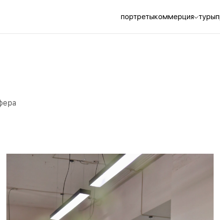
портреты
коммерция
туры
п